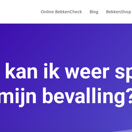
Online BekkenCheck
Blog
BekkenShop
kan ik weer s
mijn bevalling