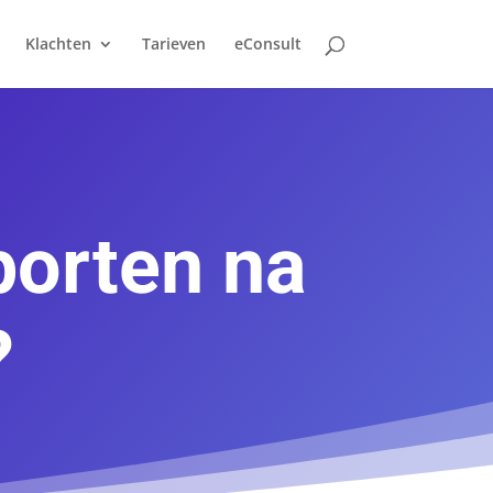
Klachten
Tarieven
eConsult
porten na
?