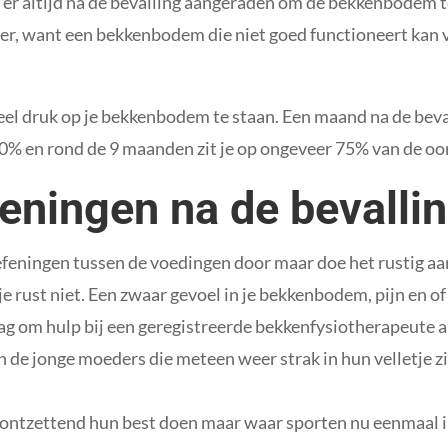
 er altijd na de bevalling aangeraden om de bekkenbodem t
, want een bekkenbodem die niet goed functioneert kan vo
 veel druk op je bekkenbodem te staan. Een maand na de beva
0% en rond de 9 maanden zit je op ongeveer 75% van de oo
eningen na de bevalli
oefeningen tussen de voedingen door maar doe het rustig a
e rust niet. Een zwaar gevoel in je bekkenbodem, pijn en of 
ag om hulp bij een geregistreerde bekkenfysiotherapeute als 
n de jonge moeders die meteen weer strak in hun velletje z
 ontzettend hun best doen maar waar sporten nu eenmaal 