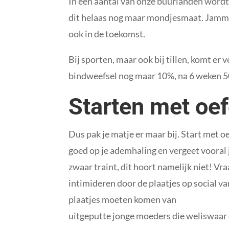
In een aantal van onze buurlanden wordt
dit helaas nog maar mondjesmaat. Jammer
ook in de toekomst.
Bij sporten, maar ook bij tillen, komt er
bindweefsel nog maar 10%, na 6 weken 5
Starten met oef
Dus pak je matje er maar bij. Start met 
goed op je ademhaling en vergeet vooral j
zwaar traint, dit hoort namelijk niet! Vra
intimideren door de plaatjes op social va
plaatjes moeten komen van
uitgeputte jonge moeders die weliswaar