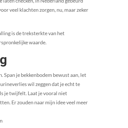
e laten checken, in Nederland gebeurd
or veel klachten zorgen, nu, maar zeker
lling is de treksterkte van het
rspronkelijke waarde.
ng
an. Span je bekkenbodem bewust aan, let
urineverlies wil zeggen dat je echt te
je twijfelt. Laat je vooral niet
itten. Er zouden naar mijn idee veel meer
in