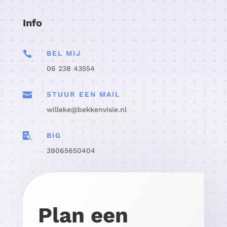
Info

BEL MIJ
06 238 43554

STUUR EEN MAIL
willeke@bekkenvisie.nl

BIG
39065650404
Plan een