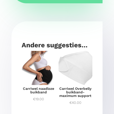
Andere suggesties…
Carriwel naadloze
Carriwel Overbelly
buikband
buikband-
maximum support
€
19.00
€
40.00