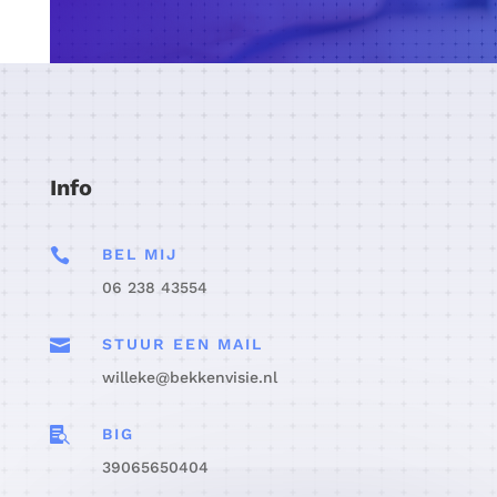
Info

BEL MIJ
06 238 43554

STUUR EEN MAIL
willeke@bekkenvisie.nl

BIG
39065650404